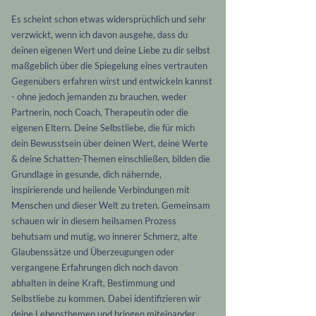
Es scheint schon etwas widersprüchlich und sehr
verzwickt, wenn ich davon ausgehe, dass du
deinen eigenen Wert und deine Liebe zu dir selbst
maßgeblich über die Spiegelung eines vertrauten
Gegenübers erfahren wirst und entwickeln kannst
- ohne jedoch jemanden zu brauchen, weder
Partnerin, noch Coach, Therapeutin oder die
eigenen Eltern.
Deine Selbstliebe, die für mich
dein Bewusstsein über deinen Wert, deine Werte
& deine Schatten-Themen einschließen, bilden die
Grundlage in gesunde, dich nähernde,
inspirierende und heilende Verbindungen mit
Menschen und dieser Welt zu treten.
Gemeinsam
schauen wir in diesem heilsamen Prozess
behutsam und mutig, wo innerer Schmerz, alte
Glaubenssätze und Überzeugungen oder
vergangene Erfahrungen dich noch davon
abhalten in
deine Kraft, Bestimmung und
Selbstliebe zu kommen. Dabei identifizieren wir
deine Lebensthemen und bringen miteinander